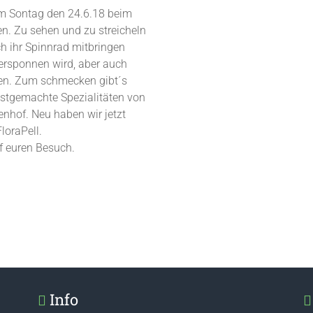
am Sontag den 24.6.18 beim
n. Zu sehen und zu streicheln
ch ihr Spinnrad mitbringen
versponnen wird, aber auch
ben. Zum schmecken gibt´s
bstgemachte Spezialitäten von
enhof. Neu haben wir jetzt
loraPell.
f euren Besuch.
Info