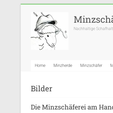
Zum
Inhalt
Minzsch
springen
Nachhaltige Schafhal
Home
Minzherde
Minzschäfer
M
Bilder
Die Minzschäferei am Han