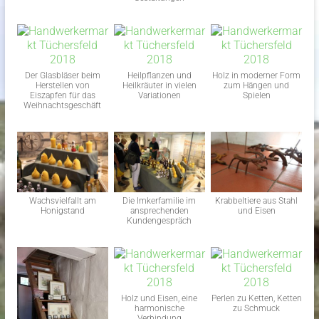
Der Glasbläser beim
Heilpflanzen und
Holz in moderner Form
Herstellen von
Heilkräuter in vielen
zum Hängen und
Eiszapfen für das
Variationen
Spielen
Weihnachtsgeschäft
Wachsvielfallt am
Die Imkerfamilie im
Krabbeltiere aus Stahl
Honigstand
ansprechenden
und Eisen
Kundengespräch
Holz und Eisen, eine
Perlen zu Ketten, Ketten
harmonische
zu Schmuck
Verbindung