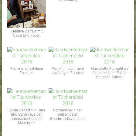
Kreative Vielfallt mit
Nadel und Faden
Papier in unzähligen
Papier in noch mehr
Eine große Auswahl an
Facetten
unzähligen Facetten
farbenreichem Papier
für jeden Anlass
Bunte vielfallt für Haus
Gärtnereine in den
und Garten aus den
vielseitigsten
unterschiedlichsten
Geschmacksvarianten
Materialien