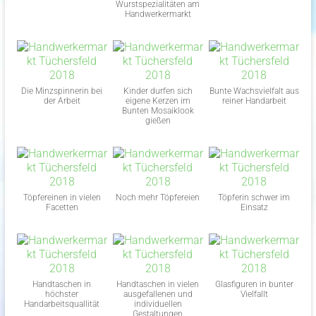
Wurstspezialitäten am
Handwerkermarkt
Die Minzspinnerin bei
Kinder durfen sich
Bunte Wachsvielfalt aus
der Arbeit
eigene Kerzen im
reiner Handarbeit
Bunten Mosaiklook
gießen
Töpfereinen in vielen
Noch mehr Töpfereien
Töpferin schwer im
Facetten
Einsatz
Handtaschen in
Handtaschen in vielen
Glasfiguren in bunter
höchster
ausgefallenen und
Vielfallt
Handarbeitsquallität
individuellen
Gestaltungen