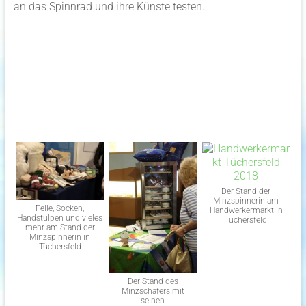
an das Spinnrad und ihre Künste testen.
Der Stand der
Minzspinnerin am
Felle, Socken,
Handwerkermarkt in
Handstulpen und vieles
Tüchersfeld
mehr am Stand der
Minzspinnerin in
Tüchersfeld
Der Stand des
Minzschäfers mit
seinen