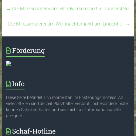
←
Die Minzschäferei am Handwerkermarkt in Tüchersfeld
Die Minzschäferei am Weihnachtsmarkt am Lindenhof
→
Förderung
Info
Diese Seite befindet sich momentan im Enstehungsprozess. An
vielen Stellen sind derzeit Platzhalter verbaut. Insbesondere Texte
können Satire enthalten und sind nicht als Informationsquelle
geeignet.
Schaf-Hotline